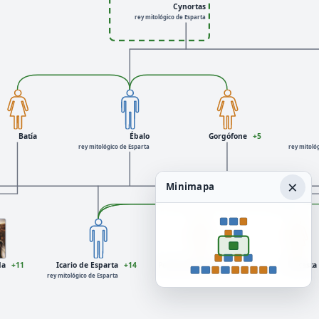
Cynortas
rey mitológico de Esparta
Batía
Ébalo
Gorgófone
+5
rey mitológico de Esparta
rey mitoló
×
Minimapa
da
+11
Icario de Esparta
+14
Peribea (náyade)
+6
Policasta
rey mitológico de Esparta