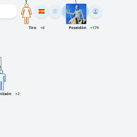
Tiro
+6
Poseidón
+179
itaón
+2