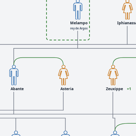
Melampo
Iphianass
rey de Argos
Abante
Asteria
Zeuxippe
+1