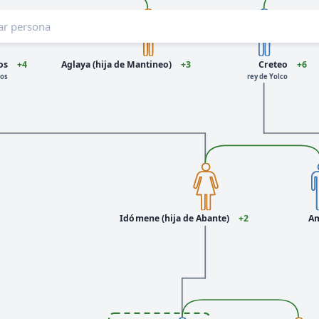
os
+4
Aglaya (hija de Mantineo)
+3
Creteo
+6
gos
rey de Yolco
Idómene (hija de Abante)
+2
Am