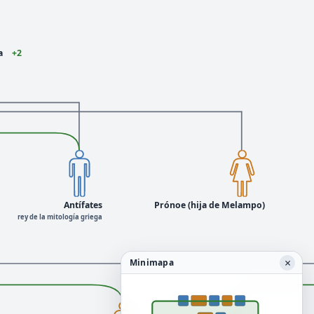
a
+2
Antífates
Prónoe (hija de Melampo)
rey de la mitología griega
×
Minimapa