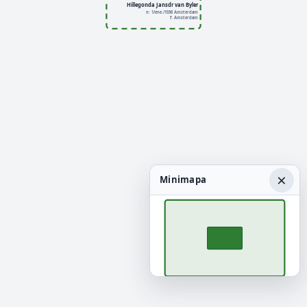
Hillegonda Jansdr van Byler
n: 1/ene./1598 Amsterdam
f: Amsterdam
×
Minimapa