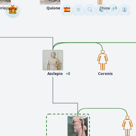
Dríope
+2
Quíone
+4
Etusa
+3
Asclepio
+8
Coronis