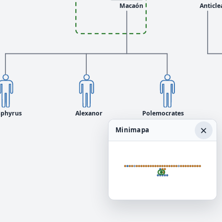
Macaón
Anticle
Sphyrus
Alexanor
Polemocrates
×
Minimapa