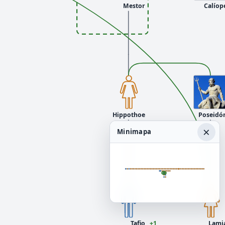
Mestor
Calíop
Hippothoe
Poseidó
×
Minimapa
Tafio
+1
Lami